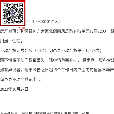
姓名：井航
；
身份证号：
6
1042919930610171X
；
关闭
房产坐落：
旬邑县旬东大道北侧豳风庭韵1幢2单元12层1203，
建
用途：住宅
；
不动产权证号：
陕（2021）旬邑县不动产权第0012578号
；
因不慎将不动产权证丢失，现申请重新补办，
经审查，资料合法
如有异议者，请于公告之日起
15个工作日内书面向旬邑县不动
旬邑县不动产登记中心
2023年10
月27
日
上一条信息：
2023年10月25日杜明明不动产权证遗失公告