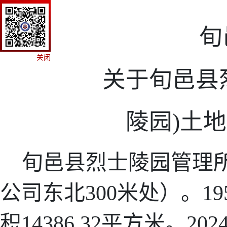
旬
关闭
关于旬邑县
陵园
)土
旬邑县烈士陵园管理
公司东北
300米处）。
积14386.32平方米。
202