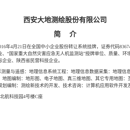
西安大地测绘股份有限公司
简
介
016
年
4
月
21
日在全国中小企业股份转让系统挂牌，证券代码
8367
业、
“
国家重大自然灾害应急无人机监测站
”
授牌单位、质量、环
标企业、陕西省民营科技企业。
影测量与遥感：地理信息系统工程：地理信息数据采集：地理信
：地图编制：地形图、电子地图、真三维地图、其它专用地图：
规划编制：测绘新技术的开发、技术咨询：计算机应用软件开发
北航科技园
4
号楼
C
座